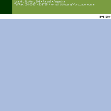
Leandro N. Alem, 501 • Paraná • Argentina
Tel/Fax: (54 0343) 4231735 / e-mail:
biblioteca@fcvs.uader.edu.ar
BVS Site 