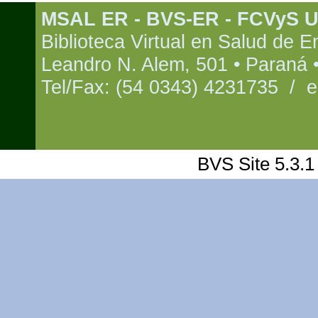
MSAL ER - BVS-ER - FCVyS 
Biblioteca Virtual en Salud de E
Leandro N. Alem, 501 • Paraná •
Tel/Fax: (54 0343) 4231735 / e
BVS Site 5.3.