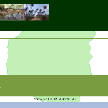
ar
BVS Site 5.3.1 ©
BIREME/OPS/OMS