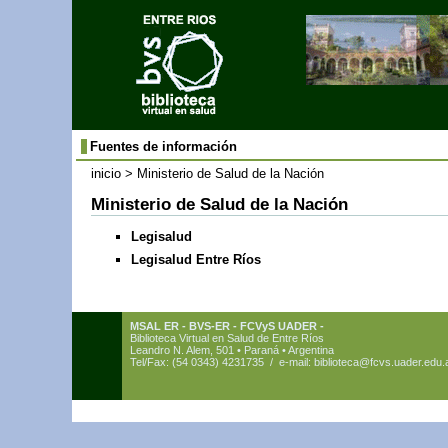
Fuentes de información
inicio
> Ministerio de Salud de la Nación
Ministerio de Salud de la Nación
Legisalud
Legisalud Entre Ríos
MSAL ER - BVS-ER - FCVyS UADER -
Biblioteca Virtual en Salud de Entre Ríos
Leandro N. Alem, 501 • Paraná • Argentina
Tel/Fax: (54 0343) 4231735 / e-mail:
biblioteca@fcvs.uader.edu.